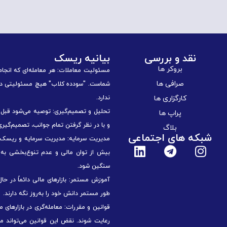
نقد و بررسی
بیانیه ریسک
بروکر ها
مسئولیت معاملات: هر معامله‌ای که انجا
صرافی ها
شماست. "سودده کلاب" هیچ مسئولیتی در ق
کارگزاری ها
ندارد.
تحلیل و تصمیم‌گیری: توصیه می‌شود قبل از
پراپ ها
و با در نظر گرفتن تمام جوانب، تصمیم‌گیری
بلاگ
شبکه های اجتماعی
مدیریت سرمایه: مدیریت سرمایه و ریسک از
بیش از توان مالی و عدم تنوع‌بخشی به سب
سنگین شود.
آموزش مستمر: بازارهای مالی دائماً در حا
طور مستمر دانش خود را به‌روز نگه دارند.
قوانین و مقررات: معامله‌گری در بازارهای 
رعایت شوند. نقض این قوانین می‌تواند م