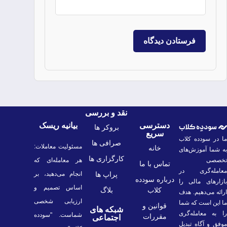
نقد و بررسی
دسترسی
بیانیه ریسک
بروکر ها
سریع
ما در سودده کلاب
صرافی ها
مسئولیت معاملات:
خانه
به شما آموزش‌های
کارگزاری ها
تخصصی
هر معامله‌ای که
تماس با ما
معامله‌گری در
پراپ ها
انجام می‌دهید، بر
درباره سودده
بازارهای مالی را
اساس تصمیم و
کلاب
بلاگ
ارائه می‌دهیم. هدف
ارزیابی شخصی
ما این است که شما
قوانین و
شبکه های
را به معامله‌گری
شماست. "سودده
مقررات
اجتماعی
موفق و آگاه تبدیل