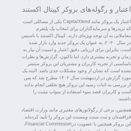
اعتبار و رگوله‌های بروکر کپیتال اکستند
اعتبار یک بروکر مانند CapitalXtend یکی از مسائلی است
که تریدرها و سرمایه‌گذاران برای انتخاب یک پلتفرم
معاملاتی به آن توجه ویژه‌ای دارند. کپیتال اکستند با تاسیس
در سال ۲۰۲۰، به عنوان یک بروکر جدید وارد بازار شده
است، بنابراین برای ارزیابی دقیق اعتبار و امنیت آن نیاز به
زمان و تجربه بیشتری دارد. اما تاکنون، گزارش‌ها و نظرات
نامناسبی از تجربه کاربران و مشتریان این بروکر منتشر
نشده است که نشان از وجود مشکلات جدی باشد. البته یک
مورد گزارش در اردیبهشت سال ۱۴۰۲ مطرح شد که پس
از بررسی به اثبات رسید این بروکر هیچ تخلفی انجام نداده
است و کاربران قصد سوء استفاده از سواپ مثبت را
داشتند.
همچنین، برخی از رگولاتورهای معتبری مانند وزارت اقتصاد
قزاقستان و ثبت سنت وینسنت این بروکر را تأیید کرده‌اند.
این بروکر همچنین با عضویت درFinancial Commission،
تضمین‌هایی را برای مشتریان فراهم می‌کند؛ به عنوان