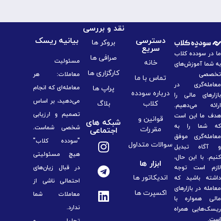
نقد و بررسی
دسترسی
بیانیه ریسک
بروکر ها
سریع
ما در سودده کلاب
صرافی ها
مسئولیت
خانه
به شما آموزش‌های
کارگزاری ها
تخصصی
معاملات: هر
تماس با ما
معامله‌گری در
پراپ ها
معامله‌ای که انجام
درباره سودده
بازارهای مالی را
می‌دهید، بر اساس
کلاب
بلاگ
ارائه می‌دهیم.
تصمیم و ارزیابی
هدف ما این است
قوانین و
شبکه های
که شما را به
شخصی شماست.
مقررات
اجتماعی
معامله‌گری موفق
"سودده کلاب"
سوالات متداول
و آگاه تبدیل
هیچ مسئولیتی
کنیم. با این حال،
ابزار ها
لازم است توجه
در قبال زیان‌های
اندیکاتور ها
داشته باشید که
احتمالی ناشی از
معامله در بازارهای
اکسپرت ها
معاملات شما
مالی همواره با
ندارد.
ریسک‌هایی همراه
است.
تحلیل و