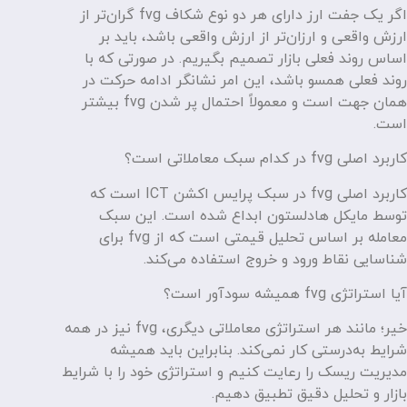
اگر یک جفت ارز دارای هر دو نوع شکاف fvg گران‌تر از
ارزش واقعی و ارزان‌تر از ارزش واقعی باشد، باید بر
اساس روند فعلی بازار تصمیم بگیریم. در صورتی که با
روند فعلی همسو باشد، این امر نشانگر ادامه حرکت در
همان جهت است و معمولاً احتمال پر شدن fvg بیشتر
است.
کاربرد اصلی fvg در کدام سبک معاملاتی است؟
کاربرد اصلی fvg در سبک پرایس اکشن ICT است که
توسط مایکل هادلستون ابداع شده است. این سبک
معامله بر اساس تحلیل قیمتی است که از fvg برای
شناسایی نقاط ورود و خروج استفاده می‌کند.
آیا استراتژی fvg همیشه سودآور است؟
خیر؛ مانند هر استراتژی معاملاتی دیگری، fvg نیز در همه
شرایط به‌درستی کار نمی‌کند. بنابراین باید همیشه
مدیریت ریسک را رعایت کنیم و استراتژی خود را با شرایط
بازار و تحلیل دقیق تطبیق دهیم.