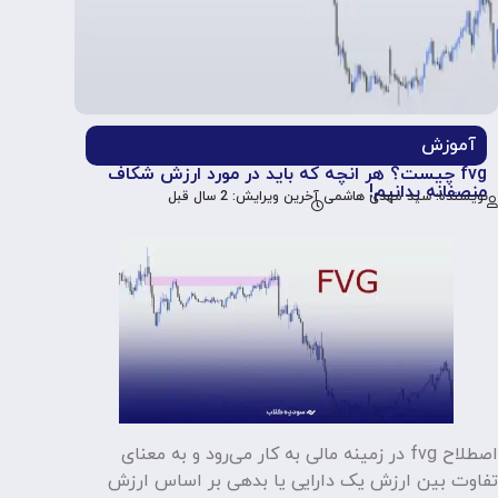
آموزش
fvg چیست؟ هر انچه که باید در مورد ارزش شکاف
منصفانه بدانیم!
نویسنده: سید مهدی هاشمی
آخرین ویرایش: 2 سال قبل
اصطلاح fvg در زمینه مالی به کار می‌رود و به معنای
تفاوت بین ارزش یک دارایی یا بدهی بر اساس ارزش