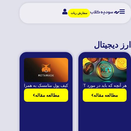
سفارش ربات
ارز دیجیتال
هر آنچه که باید در مورد NFT (ان اف تی) بدانیم!
کیف پول متامسک به همراه آموزش نصب و کار با
مطالعه مقاله
مطالعه مقاله