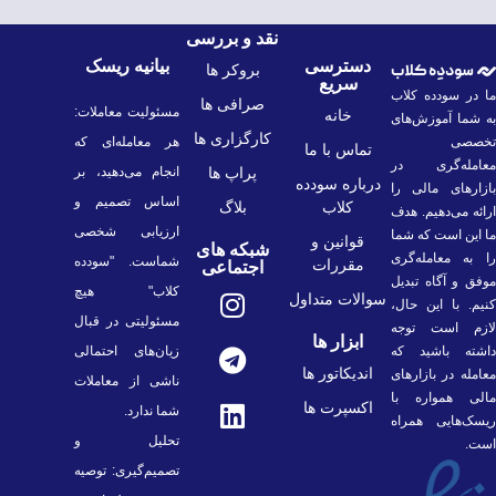
نقد و بررسی
دسترسی
بیانیه ریسک
بروکر ها
سریع
ما در سودده کلاب
صرافی ها
مسئولیت معاملات:
خانه
به شما آموزش‌های
کارگزاری ها
تخصصی
هر معامله‌ای که
تماس با ما
معامله‌گری در
پراپ ها
انجام می‌دهید، بر
درباره سودده
بازارهای مالی را
اساس تصمیم و
کلاب
بلاگ
ارائه می‌دهیم. هدف
ارزیابی شخصی
ما این است که شما
قوانین و
شبکه های
را به معامله‌گری
شماست. "سودده
مقررات
اجتماعی
موفق و آگاه تبدیل
کلاب" هیچ
سوالات متداول
کنیم. با این حال،
مسئولیتی در قبال
لازم است توجه
ابزار ها
داشته باشید که
زیان‌های احتمالی
اندیکاتور ها
معامله در بازارهای
ناشی از معاملات
مالی همواره با
اکسپرت ها
شما ندارد.
ریسک‌هایی همراه
تحلیل و
است.
تصمیم‌گیری: توصیه